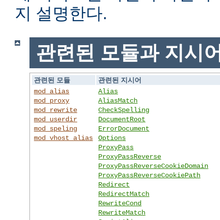
지 설명한다.
관련된 모듈과 지시
관련된 모듈
관련된 지시어
mod_alias
Alias
mod_proxy
AliasMatch
mod_rewrite
CheckSpelling
mod_userdir
DocumentRoot
mod_speling
ErrorDocument
mod_vhost_alias
Options
ProxyPass
ProxyPassReverse
ProxyPassReverseCookieDomain
ProxyPassReverseCookiePath
Redirect
RedirectMatch
RewriteCond
RewriteMatch