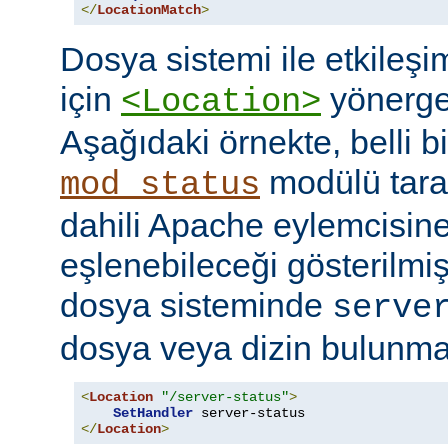
</
LocationMatch
>
Dosya sistemi ile etkileş
için
yönerges
<Location>
Aşağıdaki örnekte, belli b
modülü tara
mod_status
dahili Apache eylemcisine
eşlenebileceği gösterilmişt
dosya sisteminde
serve
dosya veya dizin bulunması
<
Location
"/server-status"
>
SetHandler
</
Location
>