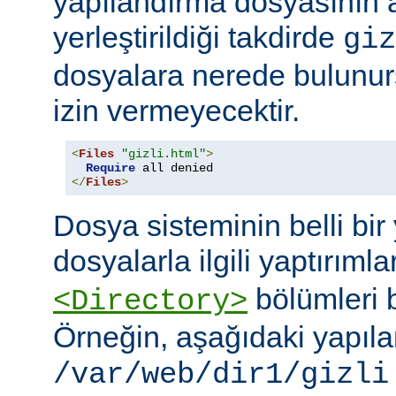
yapılandırma dosyasının
yerleştirildiği takdirde
giz
dosyalara nerede bulunur
izin vermeyecektir.
<
Files
"gizli.html"
>
Require
</
Files
>
Dosya sisteminin belli bir 
dosyalarla ilgili yaptırımla
bölümleri bi
<Directory>
Örneğin, aşağıdaki yapıl
/var/web/dir1/gizli