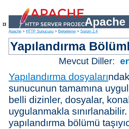
Apache 
Apache
>
HTTP Sunucusu
>
Belgeleme
>
Sürüm 2.4
Yapılandırma Bölüml
Mevcut Diller:
e
Yapılandırma dosyaları
ndak
sunucunun tamamına uygul
belli dizinler, dosyalar, ko
uygulanmakla sınırlanabilir
yapılandırma bölümü taşıyıc