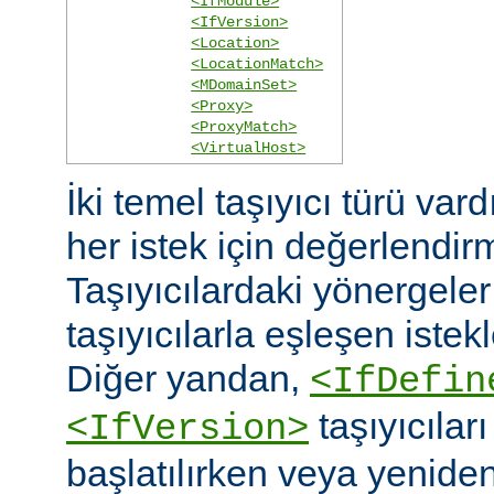
<IfModule>
<IfVersion>
<Location>
<LocationMatch>
<MDomainSet>
<Proxy>
<ProxyMatch>
<VirtualHost>
İki temel taşıyıcı türü vard
her istek için değerlendirm
Taşıyıcılardaki yönergele
taşıyıcılarla eşleşen istekl
Diğer yandan,
<IfDefin
taşıyıcıla
<IfVersion>
başlatılırken veya yeniden