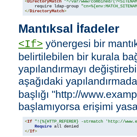
<
DirectoryMatch
"^/var/www/combined/(?<SITENA
    require ldap-group 
"cn=%{env:MATCH_SITENA
</
DirectoryMatch
>
Mantıksal İfadeler
yönergesi bir mantık
<If>
belirtilebilen bir kurala ba
yapılandırmayı değiştirebil
aşağıdaki yapılandırmad
başlığı "http://www.examp
başlamıyorsa erişimi yasa
<
If
"!(%{HTTP_REFERER} -strmatch 'http://www.
Require
</
If
>