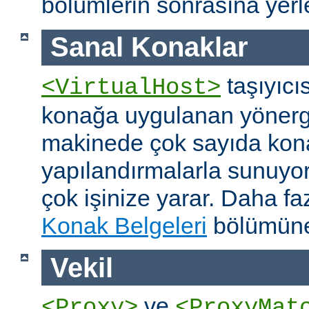
bölümlerin sonrasına yerleş
Sanal Konaklar
taşıyıcıs
<VirtualHost>
konağa uygulanan yönerge
makinede çok sayıda konağ
yapılandırmalarla sunuyor
çok işinize yarar. Daha faz
Konak Belgeleri
bölümüne
Vekil
ve
<Proxy>
<ProxyMat