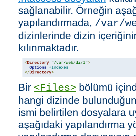
sağlanabilir. Örneğin aşa
yapılandırmada,
/var/w
dizinlerinde dizin içeriğin
kılınmaktadır.
<
Directory
"/var/web/dir1"
>
Options
+Indexes
</
Directory
>
Bir
bölümü içind
<Files>
hangi dizinde bulunduğun
ismi belirtilen dosyalara 
aşağıdaki yapılandırma y