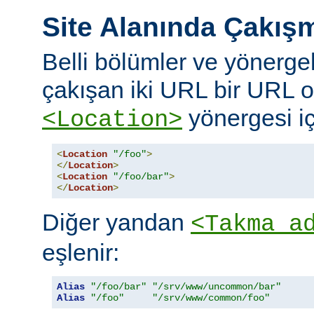
Site Alanında Çakış
Belli bölümler ve yönergel
çakışan iki URL bir URL ol
yönergesi iç
<Location>
<
Location
"/foo"
>
</
Location
>
<
Location
"/foo/bar"
>
</
Location
>
Diğer yandan
<Takma a
eşlenir:
Alias
"/foo/bar"
"/srv/www/uncommon/bar"
Alias
"/foo"
"/srv/www/common/foo"