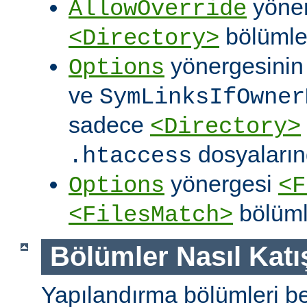
yöner
AllowOverride
bölümler
<Directory>
yönergesini
Options
ve
SymLinksIfOwner
sadece
<Directory>
dosyalarınd
.htaccess
yönergesi
Options
<F
bölüml
<FilesMatch>
Bölümler Nasıl Katışt
Yapılandırma bölümleri bell