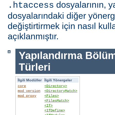
dosyalarının, y
.htaccess
dosyalarındaki diğer yönerge
değiştirtirmek için nasıl kull
açıklanmıştır.
Yapılandırma Bölümü
Türleri
İlgili Modüller
İlgili Yönergeler
core
<Directory>
mod_version
<DirectoryMatch>
mod_proxy
<Files>
<FilesMatch>
<If>
<IfDefine>