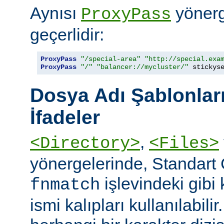
Aynısı
yönerge
ProxyPass
geçerlidir:
ProxyPass
"/special-area"
"http://special.exa
ProxyPass
"/"
"balancer://mycluster/"
 stickys
Dosya Adı Şablonları
İfadeler
,
<Directory>
<Files>
yönergelerinde, Standart
işlevindeki gibi
fnmatch
ismi kalıpları kullanılabilir