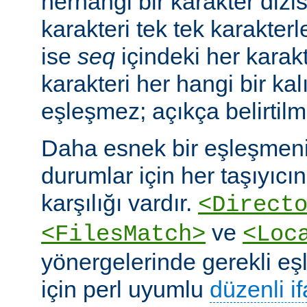
herhangi bir karakter dizis
karakteri tek tek karakterle
ise
seq
içindeki her karakte
karakteri her hangi bir kalı
eşleşmez; açıkça belirtilm
Daha esnek bir eşleşmeni
durumlar için her taşıyıcın
karşılığı vardır.
<Direct
ve
<FilesMatch>
<Loc
yönergelerinde gerekli e
için perl uyumlu
düzenli i