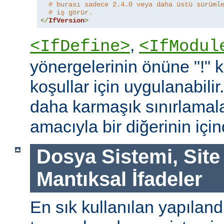
# burası sadece 2.4.0 veya daha üstü sürüml
# iş görür.
</
IfVersion
>
,
<IfDefine>
<IfModul
yönergelerinin önüne "!"
koşullar için uygulanabilir
daha karmaşık sınırlamal
amacıyla bir diğerinin içind
Dosya Sistemi, Site
Mantıksal İfadeler
En sık kullanılan yapılan