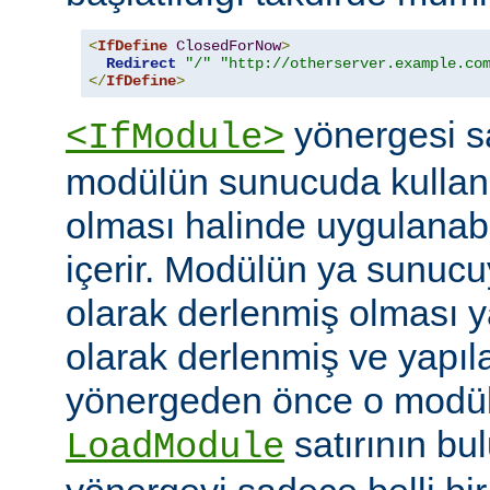
<
IfDefine
ClosedForNow
>
Redirect
"/"
"http://otherserver.example.co
</
IfDefine
>
yönergesi sa
<IfModule>
modülün sunucuda kullanı
olması halinde uygulanab
içerir. Modülün ya sunucuy
olarak derlenmiş olması 
olarak derlenmiş ve yapı
yönergeden önce o modüle 
satırının bu
LoadModule