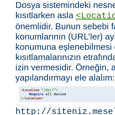
Dosya sistemindeki nesne
kısıtlarken asla
<Locati
önemlidir. Bunun sebebi fa
konumlarının (URL’ler) ay
konumuna eşlenebilmesi d
kısıtlamalarınızın etrafın
izin vermesidir. Örneğin, 
yapılandırmayı ele alalım:
<
Location
"/dir/"
>
Require
</
Location
>
http://siteniz.mese