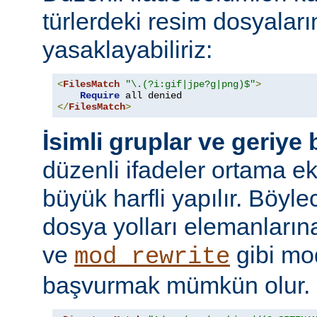
türlerdeki resim dosyaları
yasaklayabiliriz:
<
FilesMatch
"\.(?i:gif|jpe?g|png)$"
>
Require
</
FilesMatch
>
İsimli gruplar ve geriye
düzenli ifadeler ortama ekl
büyük harfli yapılır. Böyl
dosya yolları elemanları
ve
gibi mo
mod_rewrite
başvurmak mümkün olur.