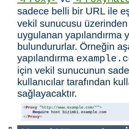
sadece belli bir URL ile 
vekil sunucusu üzerinden e
uygulanan yapılandırma y
bulundururlar. Örneğin aş
yapılandırma
example.c
için vekil sunucunun sad
kullanıcılar tarafından kul
sağlayacaktır.
<
Proxy
"http://www.example.com/*"
>
Require
 host bizimki
.
example
.
</
Proxy
>