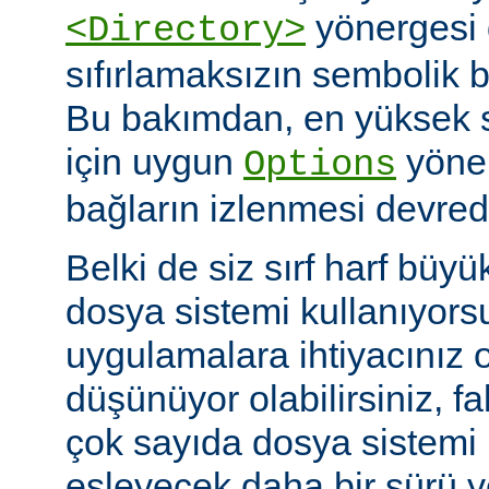
yönergesi 
<Directory>
sıfırlamaksızın sembolik ba
Bu bakımdan, en yüksek 
için uygun
yöner
Options
bağların izlenmesi devredış
Belki de siz sırf harf büyü
dosya sistemi kullanıyors
uygulamalara ihtiyacınız 
düşünüyor olabilirsiniz, fa
çok sayıda dosya sistem
eşleyecek daha bir sürü 