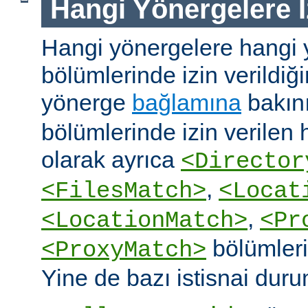
Hangi Yönergelere İ
Hangi yönergelere hangi 
bölümlerinde izin verildiğ
yönerge
bağlamına
bakın
bölümlerinde izin verilen
olarak ayrıca
<Director
,
<FilesMatch>
<Locat
,
<LocationMatch>
<Pr
bölümlerin
<ProxyMatch>
Yine de bazı istisnai duru