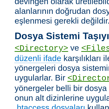
devingen olarak üretilebil
alanlarının doğrudan dos
eşlenmesi gerekli değildir
Dosya Sistemi Taşıyı
ve
<Directory>
<File
düzenli ifade
karşılıkları i
yönergeleri dosya sistemi
uygularlar. Bir
<Directo
yönergeler belli bir dosya
onun alt dizinlerine uygula
.htaccess dosyaları
kullan