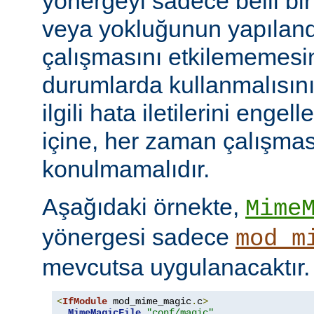
yönergeyi sadece belli bi
veya yokluğunun yapılan
çalışmasını etkilememesini
durumlarda kullanmalısını
ilgili hata iletilerini engel
içine, her zaman çalışmas
konulmamalıdır.
Aşağıdaki örnekte,
Mime
yönergesi sadece
mod_m
mevcutsa uygulanacaktır.
<
IfModule
 mod_mime_magic
.
c
>
MimeMagicFile
"conf/magic"