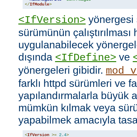
</
IfModule
>
yönergesi 
<IfVersion>
sürümünün çalıştırılması 
uygulanabilecek yönergele
dışında
ve
<IfDefine>
yönergeleri gibidir.
mod_v
farklı httpd sürümleri ve fa
yapılandırmalarla büyük a
mümkün kılmak veya sür
yapabilmek amacıyla tasar
<
IfVersion
>=
2.4
>