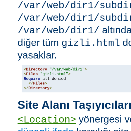
/var/web/dir1/subdi
/var/web/dir1/subdi
altınd
/var/web/dir1/
diğer tüm
do
gizli.html
yasaklar.
<
Directory
"/var/web/dir1"
>
<
Files
"gizli.html"
>
Require
 all denied

</
Files
>
</
Directory
>
Site Alanı Taşıyıcılar
yönergesi v
<Location>