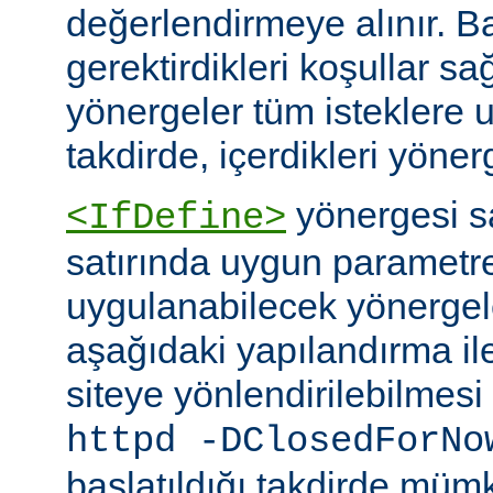
değerlendirmeye alınır. B
gerektirdikleri koşullar sa
yönergeler tüm isteklere u
takdirde, içerdikleri yönerg
yönergesi 
<IfDefine>
satırında uygun parametr
uygulanabilecek yönergeler
aşağıdaki yapılandırma ile
siteye yönlendirilebilmes
httpd -DClosedForNo
başlatıldığı takdirde müm