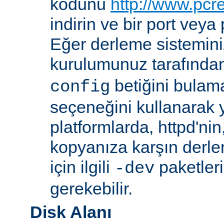
kodunu
http://www.pcr
indirin ve bir port veya
Eğer derleme sistemi
kurulumunuz tarafında
betiğini bula
config
seçeneğini kullanarak ye
platformlarda, httpd'ni
kopyanıza karşın derl
için ilgili
paketler
-dev
gerekebilir.
Disk Alanı