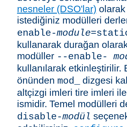
nesneler (DSO'lar)
olarak 
istediğiniz modülleri der
enable-
module
=stati
kullanarak durağan olarak 
modüller
--enable-
mo
kullanılarak etkinleştirilir
önünden
dizgesi kal
mod_
altçizgi imleri tire imleri i
ismidir. Temel modülleri 
seçenekl
disable-
modül