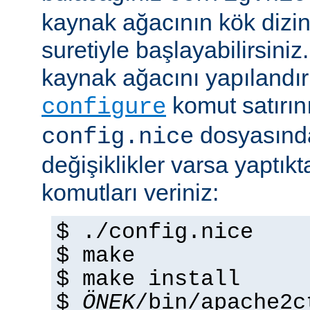
kaynak ağacının kök dizi
suretiyle başlayabilirsini
kaynak ağacını yapılandır
komut satırını 
configure
dosyasında
config.nice
değişiklikler varsa yaptık
komutları veriniz:
$ ./config.nice
$ make
$ make install
$
ÖNEK
/bin/apache2c