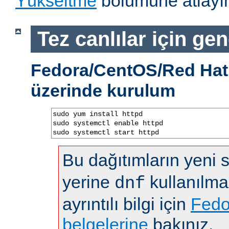
Yükseltme
bölümüne atlayın
Tez canlılar için gen
Fedora/CentOS/Red Hat 
üzerinde kurulum
sudo yum install httpd

sudo systemctl enable httpd

sudo systemctl start httpd
Bu dağıtımların yeni
yerine
kullanılma
dnf
ayrıntılı bilgi için
Fedo
belgelerine
bakınız.