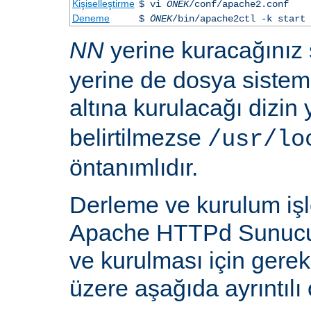
Kişiselleştirme
$ vi
ÖNEK
/conf/apache2.conf
Deneme
$
ÖNEK
/bin/apache2ctl -k start
NN
yerine kuracağınız
yerine de dosya siste
altına kurulacağı dizin
belirtilmezse
/usr/lo
öntanımlıdır.
Derleme ve kurulum iş
Apache HTTPd Sunucu
ve kurulması için gere
üzere aşağıda ayrıntılı 