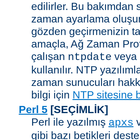
edilirler. Bu bakımdan 
zaman ayarlama oluşum
gözden geçirmenizin ta
amaçla, Ağ Zaman Pro
çalışan
veya
ntpdate
kullanılır. NTP yazılıml
zaman sunucuları hakkı
bilgi için
NTP sitesine 
Perl 5
[SEÇİMLİK]
Perl ile yazılmış
apxs
gibi bazı betikleri dest