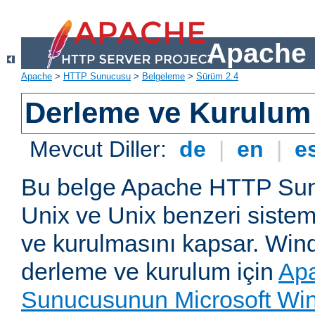
Apache 
Apache
>
HTTP Sunucusu
>
Belgeleme
>
Sürüm 2.4
Derleme ve Kurulum
Mevcut Diller:
de
|
en
|
e
Bu belge Apache HTTP Su
Unix ve Unix benzeri siste
ve kurulmasını kapsar. Win
derleme ve kurulum için
Ap
Sunucusunun Microsoft Win