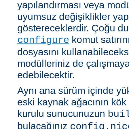
yapılandırması veya modü
uyumsuz değişiklikler y
göstereceklerdir. Çoğu d
komut satırın
configure
dosyasını kullanabileceks
modülleriniz de çalışma
edebilecektir.
Aynı ana sürüm içinde yü
eski kaynak ağacının kök 
kurulu sunucunuzun
bui
bulacağınız
config.nic