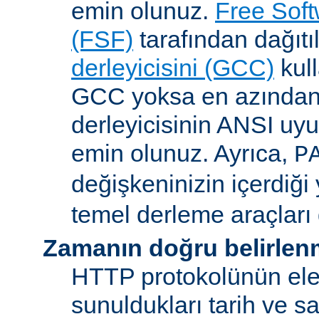
emin olunuz.
Free Sof
(FSF)
tarafından dağıt
derleyicisini (GCC)
kull
GCC yoksa en azından 
derleyicisinin ANSI u
emin olunuz. Ayrıca,
P
değişkeninizin içerdiği
temel derleme araçları 
Zamanın doğru belirlen
HTTP protokolünün ele
sunuldukları tarih ve s