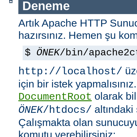
Deneme
Artık Apache HTTP Sun
hazırsınız. Hemen şu kom
$
ÖNEK
/bin/apache2c
üze
http://localhost/
için bir istek yapmalısınız
olarak bi
DocumentRoot
altındaki
ÖNEK
/htdocs/
Çalışmakta olan sunucu
komutu verebilirsiniz: