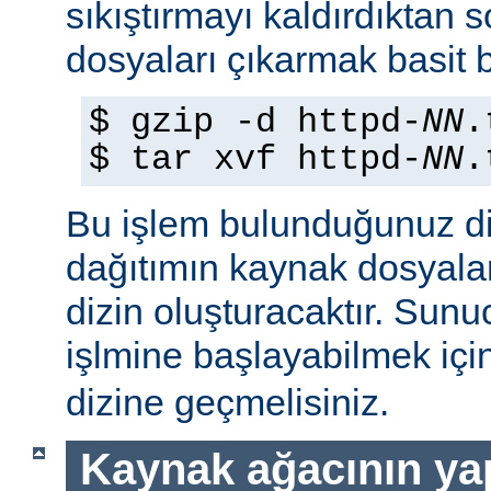
sıkıştırmayı kaldırdıktan 
dosyaları çıkarmak basit b
$ gzip -d httpd-
NN
.
$ tar xvf httpd-
NN
.
Bu işlem bulunduğunuz di
dağıtımın kaynak dosyaları
dizin oluşturacaktır. Sun
işlmine başlayabilmek iç
dizine geçmelisiniz.
Kaynak ağacının yap