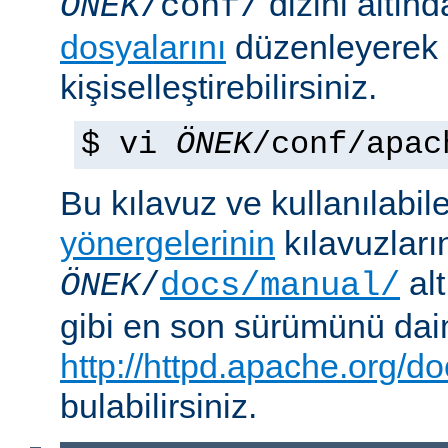
dizini altın
ÖNEK
/conf/
dosyalarını
düzenleyerek
kişiselleştirebilirsiniz.
$ vi
ÖNEK
/conf/apac
Bu kılavuz ve kullanılabi
yönergelerinin
kılavuzları
alt
ÖNEK
/
docs/manual/
gibi en son sürümünü da
http://httpd.apache.org/do
bulabilirsiniz.