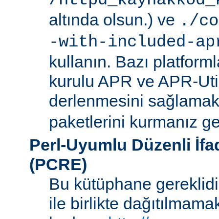
/httpd_kaynakkod_
altında olsun.) ve
./co
-with-included-ap
kullanın. Bazı platforml
kurulu APR ve APR-Uti
derlenmesini sağlamak i
paketlerini kurmanız ger
Perl-Uyumlu Düzenli İf
(PCRE)
Bu kütüphane gereklidir
ile birlikte dağıtılmam