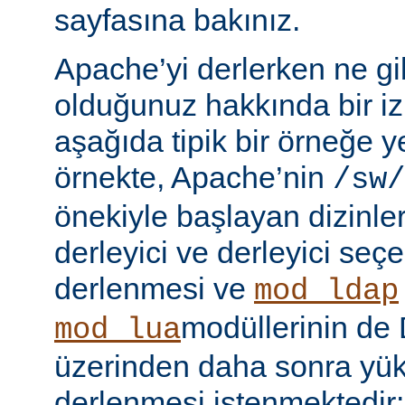
sayfasına bakınız.
Apache’yi derlerken ne gib
olduğunuz hakkında bir iz
aşağıda tipik bir örneğe ye
örnekte, Apache’nin
/sw/
önekiyle başlayan dizinler
derleyici ve derleyici seç
derlenmesi ve
mod_ldap
modüllerinin d
mod_lua
üzerinden daha sonra yü
derlenmesi istenmektedir: