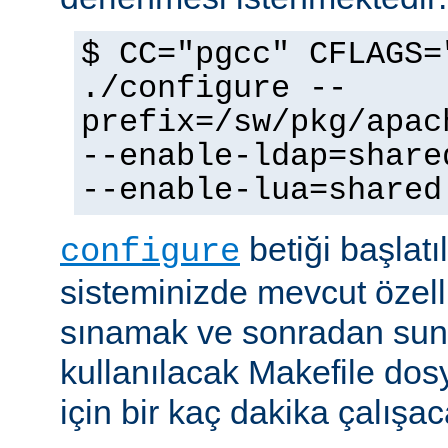
$ CC="pgcc" CFLAGS=
./configure --
prefix=/sw/pkg/apac
--enable-ldap=share
--enable-lua=shared
betiği başlatı
configure
sisteminizde mevcut özellik
sınamak ve sonradan sun
kullanılacak Makefile dos
için bir kaç dakika çalışaca