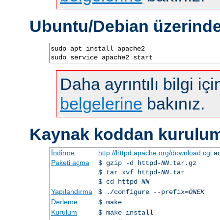
Ubuntu/Debian üzerind
sudo apt install apache2

sudo service apache2 start
Daha ayrıntılı bilgi iç
belgelerine
bakınız.
Kaynak koddan kurulu
İndirme
http://httpd.apache.org/download.cgi
ad
Paketi açma
$ gzip -d httpd-
NN
.tar.gz
$ tar xvf httpd-
NN
.tar
$ cd httpd-
NN
Yapılandırma
$ ./configure --prefix=
ÖNEK
Derleme
$ make
Kurulum
$ make install