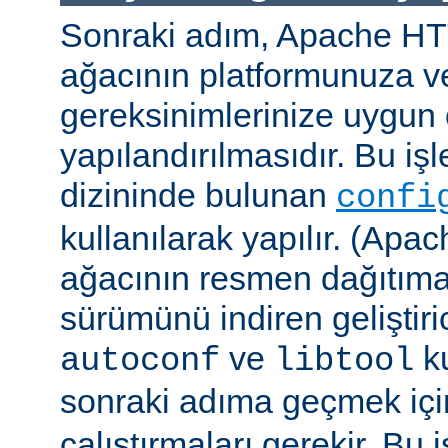
Sonraki adım, Apache H
ağacının platformunuza ve
gereksinimlerinize uygun 
yapılandırılmasıdır. Bu iş
dizininde bulunan
confi
kullanılarak yapılır. (A
ağacının resmen dağıtıma
sürümünü indiren geliştiri
ve
ku
autoconf
libtool
sonraki adıma geçmek iç
çalıştırmaları gerekir. Bu 